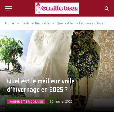
Home
»
Jardin et Bricolage
»
Quel est le meilleur voile d’hivernage en 2025 ?
Quel est le meilleur voile
d’hivernage en 2025 ?
30 janvier 2022
JARDIN ET BRICOLAGE