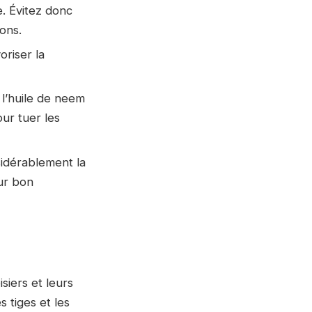
e. Évitez donc
ions.
oriser la
 l’huile de neem
ur tuer les
sidérablement la
eur bon
siers et leurs
s tiges et les