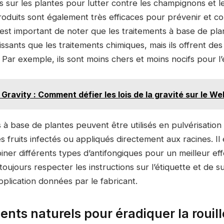
s sur les plantes pour lutter contre les champignons et l
oduits sont également très efficaces pour prévenir et cont
l est important de noter que les traitements à base de pl
issants que les traitements chimiques, mais ils offrent de
Par exemple, ils sont moins chers et moins nocifs pour l
Gravity : Comment défier les lois de la gravité sur le We
 à base de plantes peuvent être utilisés en pulvérisation 
es fruits infectés ou appliqués directement aux racines. I
ner différents types d’antifongiques pour un meilleur eff
oujours respecter les instructions sur l’étiquette et de sui
pplication données par le fabricant.
ents naturels pour éradiquer la rouil