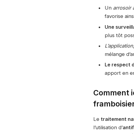
Un
arrosoir 
favorise ain
Une surveil
plus tôt poss
L’application
mélange d’ar
Le respect 
apport en en
Comment ide
framboisie
Le
traitement na
l’utilisation d’
anti