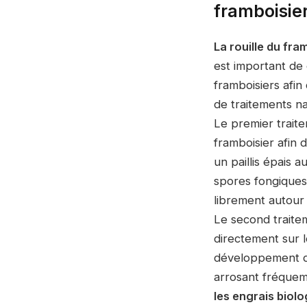
framboisie
La rouille du fra
est important de 
framboisiers afin
de traitements na
Le premier traite
framboisier afin 
un paillis épais a
spores fongiques.
librement autour
Le second traitem
directement sur le
développement d
arrosant fréquemm
les engrais biol