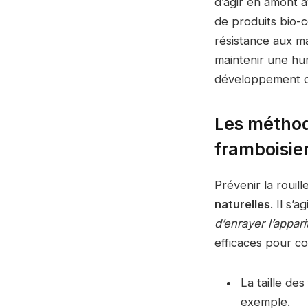
d’agir en amont a
de produits bio-c
résistance aux ma
maintenir une hum
développement d
Les méthode
framboisie
Prévenir la rouil
naturelles
. Il s’
d’enrayer l’appari
efficaces pour co
La taille de
exemple.