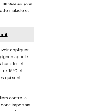
es immédiates pour
cette maladie et
atif
ouvoir appliquer
mpignon appelé
s humides et
ntre 15°C et
es qui sont
iers contre la
est donc important