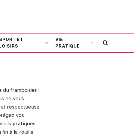
SPORT ET
VIE
LOISIRS
PRATIQUE
e du framboisier !
is ne vous
et respectueuse
otégez vos
nseils
pratiques
.
in à la rouille