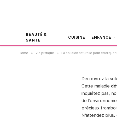
La solution naturelle pou
BEAUTÉ &
framboisier
CUISINE
ENFANCE
SANTÉ
Home
»
Vie pratique
»
La solution naturelle pour éradiquer 
28 septembre 2023
VIE PRATIQUE
Découvrez la sol
Cette maladie
dé
inquiétez pas, n
de l’environnemen
précieux framboi
N’attendez plus, 