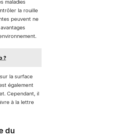
es maladies
rôler la rouille
antes peuvent ne
s avantages
’environnement.
b ?
sur la surface
l est également
et. Cependant, il
vre à la lettre
le du