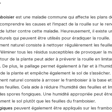
r
mboisier
est une maladie commune qui affecte les plans de 
comprendre les causes et l’impact de la rouille sur le r
 de lutter contre cette maladie. Heureusement, il existe 
turels qui peuvent être utilisés pour éradiquer la rouille.
ment naturel consiste à nettoyer régulièrement les feuille
d’éliminer tous les résidus susceptibles de provoquer la m
utour de la plante peut aider à prévenir la rouille en limita
 De plus, le paillage permet également à l’air et à l’humid
 de la plante et empêche également le sol de s’assécher.
ent naturel consiste à arroser le framboisier à la base e
s feuilles. Cela aide à réduire l’humidité des feuilles et li
es spores fongiques. Une humidité appropriée peut êtr
ent le sol plutôt que les feuilles du framboisier.
ogiques
peuvent également être appliqués sur les framboi