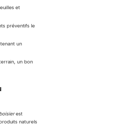
euilles et
ts préventifs le
ntenant un
 terrain, un bon
u
boisier
est
produits naturels