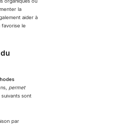
is organiques ou
gmenter la
également aider à
 favorise le
 du
hodes
ons,
permet
 suivants sont
aison par