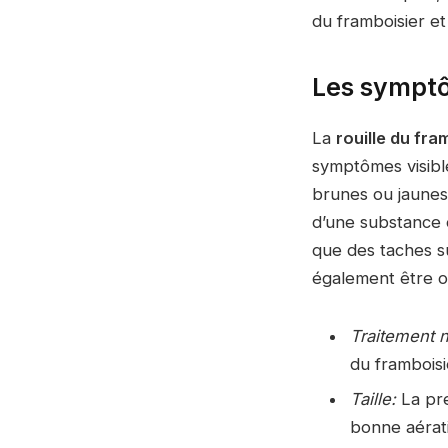
du framboisier et 
Les symptô
La
rouille du fra
symptômes visibl
brunes ou jaunes 
d’une substance 
que des taches su
également être o
Traitement n
du framboisi
Taille:
La pre
bonne aérati