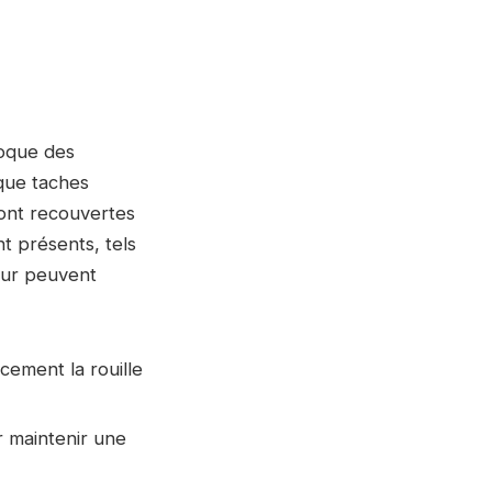
voque des
que taches
sont recouvertes
 présents, tels
leur peuvent
cement la rouille
r maintenir une