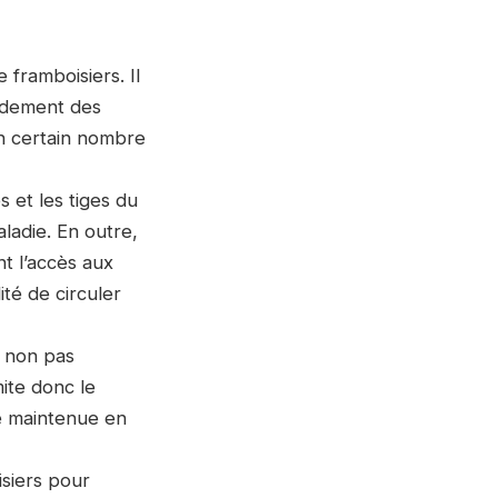
framboisiers. Il
endement des
un certain nombre
s et les tiges du
aladie. En outre,
nt l’accès aux
ité de circuler
t non pas
mite donc le
e maintenue en
siers pour