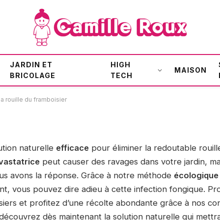
r éradiquer la rouille du
JARDIN ET
HIGH
MAISON
BRICOLAGE
TECH
la rouille du framboisier
ution naturelle
efficace
pour éliminer la redoutable rouill
vastatrice
peut causer des ravages dans votre jardin, ma
ous avons la réponse. Grâce à notre méthode
écologique
t, vous pouvez dire adieu à cette infection fongique. Pr
siers et profitez d’une récolte abondante grâce à nos co
découvrez dès maintenant la solution naturelle qui mettra f