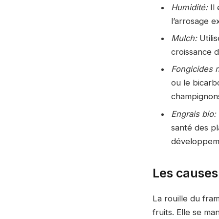
Humidité:
Il
l’arrosage e
Mulch:
Utili
croissance d
Fongicides n
ou le bicarb
champignons 
Engrais bio:
santé des pl
développem
Les causes 
La rouille du fra
fruits. Elle se ma