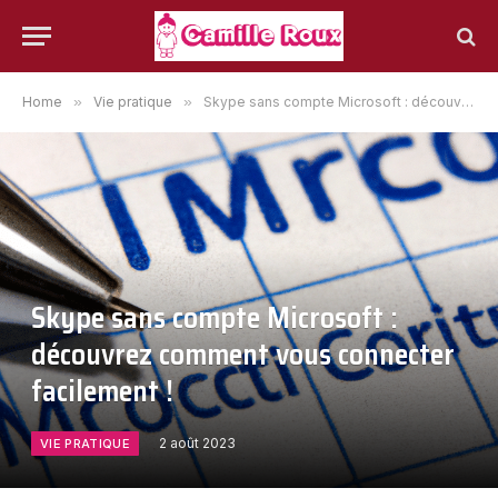
Home
»
Vie pratique
»
Skype sans compte Microsoft : découvrez comment vous connecter facilement !
Skype sans compte Microsoft :
découvrez comment vous connecter
facilement !
2 août 2023
VIE PRATIQUE