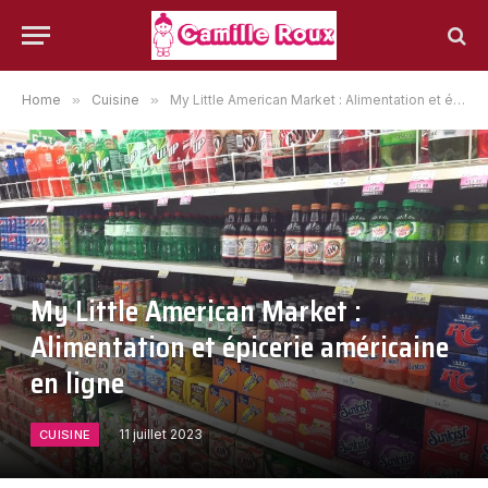
Home
»
Cuisine
»
My Little American Market : Alimentation et épicerie américaine en ligne
My Little American Market :
Alimentation et épicerie américaine
en ligne
11 juillet 2023
CUISINE