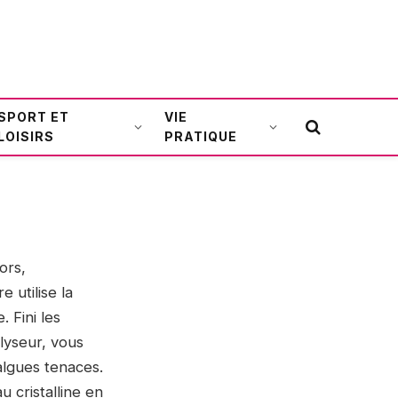
SPORT ET
VIE
LOISIRS
PRATIQUE
ors,
e utilise la
. Fini les
olyseur, vous
algues tenaces.
 cristalline en