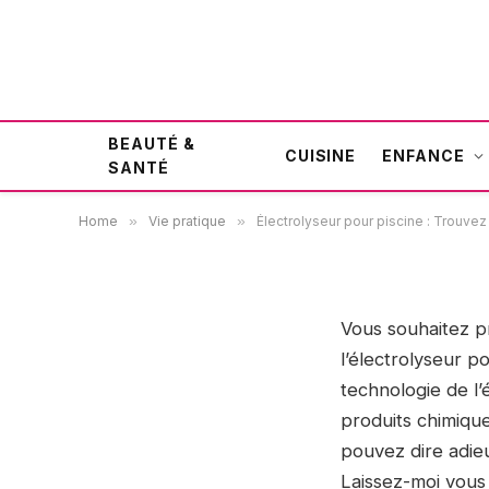
Électrolyseur pour pisci
BEAUTÉ &
idéal pour une eau cristal
CUISINE
ENFANCE
SANTÉ
Home
»
Vie pratique
»
Électrolyseur pour piscine : Trouvez
14 août 2023
VIE PRATIQUE
Vous souhaitez pr
l’électrolyseur po
technologie de l’é
produits chimique
pouvez dire adie
Laissez-moi vous