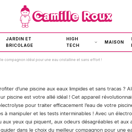
ne : Trouvez le compagnon
JARDIN ET
HIGH
line et sans effort !
MAISON
BRICOLAGE
TECH
 le compagnon idéal pour une eau cristalline et sans effort !
ofiter d’une piscine aux eaux limpides et sans tracas ? Al
ur piscine est votre allié idéal ! Cet appareil révolutionnair
lectrolyse pour traiter efficacement l’eau de votre piscine
s à manipuler et les tests interminables ! Avec un électr
u aux yeux qui piquent, aux odeurs désagréables et aux 
 guider dans le choix du meilleur compagnon pour une eau