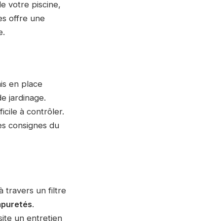
de votre piscine,
es offre une
e.
mis en place
e jardinage.
icile à contrôler.
es consignes du
 travers un filtre
impuretés
.
ite un entretien