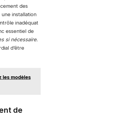
lacement des
une installation
ntrôle inadéquat
nc essentiel de
s si nécessaire
.
rdial d’être
z les modèles
ment de