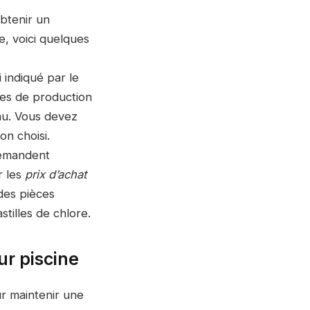
btenir un
e, voici quelques
 indiqué par le
mes de production
au. Vous devez
on choisi.
demandent
r les
prix d’achat
des pièces
illes de chlore.
ur piscine
ur maintenir une