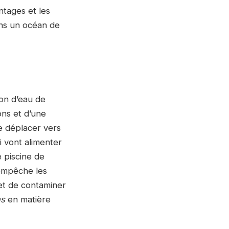
ntages et les
ans un océan de
ion d’eau de
ons et d’une
se déplacer vers
i vont alimenter
e piscine de
 empêche les
 et de contaminer
ns
en matière