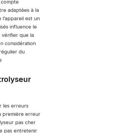
en compte
tre adaptées à la
 l’appareil est un
isés influence le
 vérifier que la
en considération
 régulier du
s
ctrolyseur
er les erreurs
a première erreur
olyseur pas cher
ne pas entretenir