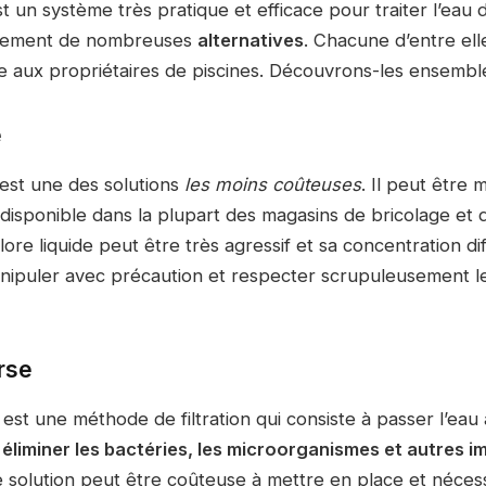
st un système très pratique et efficace pour traiter l’eau 
galement de nombreuses
alternatives
. Chacune d’entre ell
te aux propriétaires de piscines. Découvrons-les ensembl
e
 est une des solutions
les moins coûteuses
. Il peut être 
 disponible dans la plupart des magasins de bricolage et d
re liquide peut être très agressif et sa concentration diff
manipuler avec précaution et respecter scrupuleusement l
rse
est une méthode de filtration qui consiste à passer l’eau à
e
éliminer les bactéries, les microorganismes et autres 
 solution peut être coûteuse à mettre en place et nécess