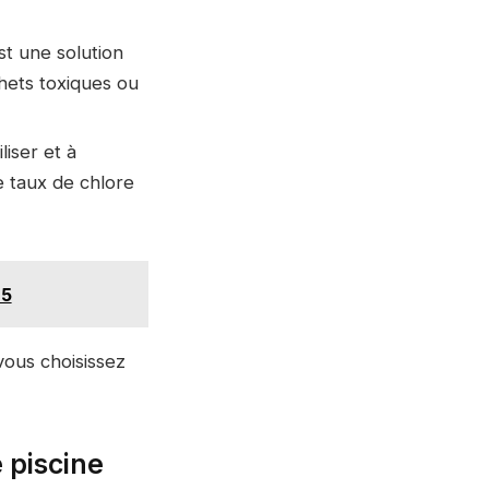
st une solution
hets toxiques ou
liser et à
e taux de chlore
25
vous choisissez
 piscine