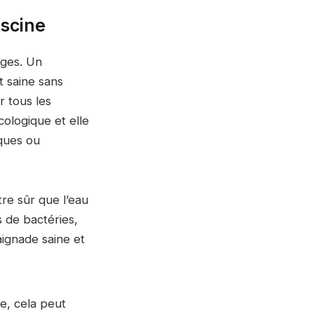
iscine
ges. Un
t saine sans
r tous les
cologique et elle
iques ou
re sûr que l’eau
 de bactéries,
aignade saine et
e, cela peut