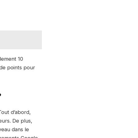
llement 10
de points pour
?
Tout d’abord,
eurs. De plus,
veau dans le
énements Google,