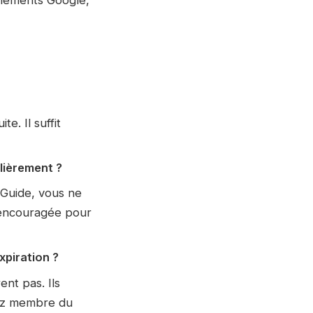
e. Il suffit
ulièrement ?
 Guide, vous ne
 encouragée pour
xpiration ?
nt pas. Ils
tez membre du