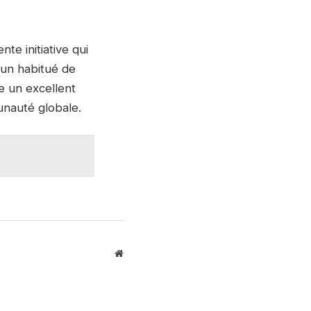
te initiative qui
 un habitué de
e un excellent
unauté globale.
Website