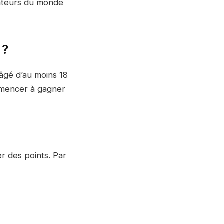
isateurs du monde
 ?
âgé d’au moins 18
mmencer à gagner
r des points. Par