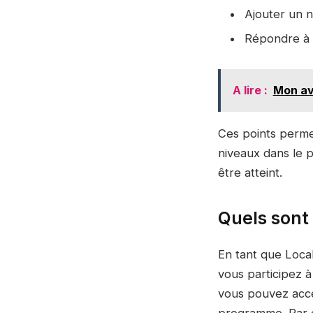
Ajouter un n
Répondre à u
A lire :
Mon avi
Ces points perme
niveaux dans le 
être atteint.
Quels sont 
En tant que Loca
vous participez à
vous pouvez accé
programme. Par e