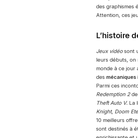
des graphismes é
Attention, ces je
L’histoire 
Jeux vidéo
sont u
leurs débuts, on 
monde à ce jour
des
mécaniques i
Parmi ces incont
Redemption 2
de
Theft Auto V
. La 
Knight
,
Doom Ete
10 meilleurs offr
sont destinés à 
enrichissante et 