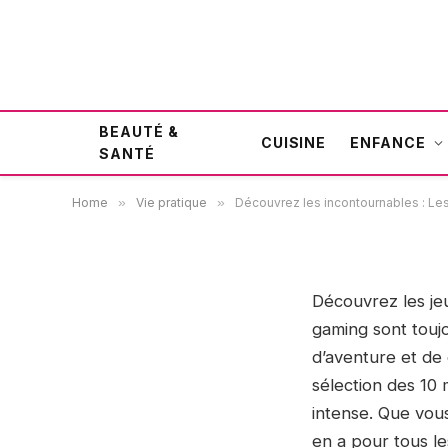
Découvrez les incontourn
BEAUTÉ &
au monde en 2021 !
CUISINE
ENFANCE
SANTÉ
Home
»
Vie pratique
»
Découvrez les incontournables : Les
31 août 2023
VIE PRATIQUE
Découvrez les jeu
gaming sont toujo
d’aventure et de 
sélection des 10
intense. Que vous
en a pour tous le