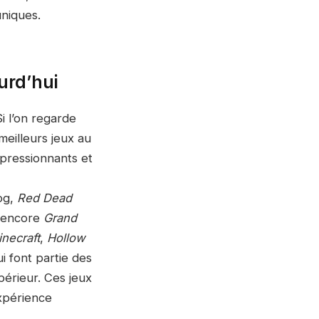
uniques.
ourd’hui
i l’on regarde
meilleurs jeux au
pressionnants et
og,
Red Dead
 encore
Grand
necraft
,
Hollow
ui font partie des
périeur. Ces jeux
xpérience