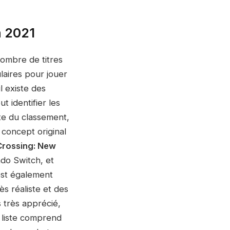
n 2021
nombre de titres
laires pour jouer
l existe des
t identifier les
ête du classement,
e concept original
Crossing: New
do Switch, et
st également
s réaliste et des
s très apprécié,
a liste comprend