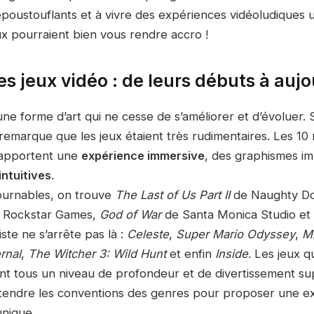
poustouflants et à vivre des expériences vidéoludiques 
ux pourraient bien vous rendre accro !
des jeux vidéo : de leurs débuts à auj
ne forme d’art qui ne cesse de s’améliorer et d’évoluer. S
remarque que les jeux étaient très rudimentaires. Les 10 
 apportent une
expérience immersive
, des graphismes im
ntuitives
.
ournables, on trouve
The Last of Us Part II
de Naughty D
 Rockstar Games,
God of War
de Santa Monica Studio et
liste ne s’arrête pas là :
Celeste
,
Super Mario Odyssey
,
Mi
rnal
,
The Witcher 3: Wild Hunt
et enfin
Inside
. Les jeux q
ent tous un niveau de profondeur et de divertissement su
étendre les conventions des genres pour proposer une e
unique.