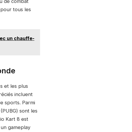
eu de combat
 pour tous les
vec un chauffe-
monde
 et les plus
éciés incluent
de sports. Parmi
 (PUBG) sont les
io Kart 8 est
e un gameplay