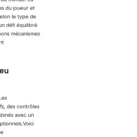
s du joueur et
selon le type de
n défi équilibré
 bons mécanismes
nt
jeu
 Les
fs
, des contrôles
mbinés avec un
ptionnels.Voici
le