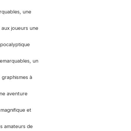
arquables, une
e aux joueurs une
apocalyptique
 remarquables, un
s graphismes à
une aventure
 magnifique et
les amateurs de