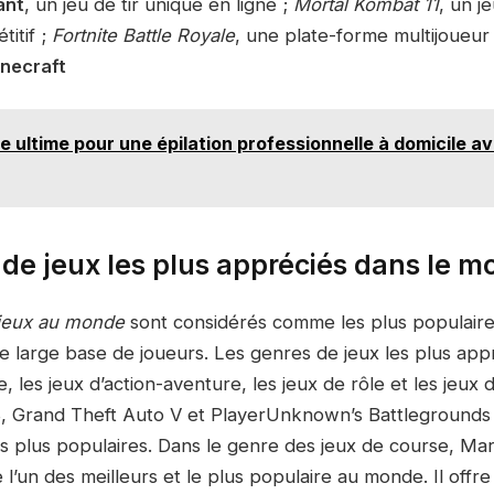
ant
, un jeu de tir unique en ligne ;
Mortal Kombat 11
, un j
itif ;
Fortnite Battle Royale
, une plate-forme multijoueur
necraft
e ultime pour une épilation professionnelle à domicile a
 de jeux les plus appréciés dans le 
 jeux au monde
sont considérés comme les plus populaires
 large base de joueurs. Les genres de jeux les plus appr
e, les jeux d’action-aventure, les jeux de rôle et les jeux 
8, Grand Theft Auto V et PlayerUnknown’s Battlegrounds
s plus populaires. Dans le genre des jeux de course, Mar
’un des meilleurs et le plus populaire au monde. Il offr