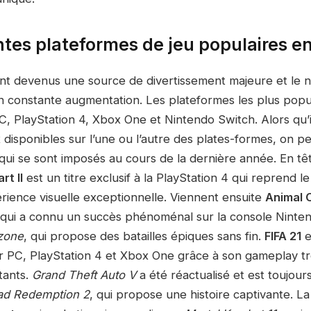
ntes plateformes de jeu populaires e
ont devenus une source de divertissement majeure et le 
en constante augmentation. Les plateformes les plus popu
C, PlayStation 4, Xbox One et Nintendo Switch. Alors qu’i
 disponibles sur l’une ou l’autre des plates-formes, on peu
 qui se sont imposés au cours de la dernière année. En t
rt II
est un titre exclusif à la PlayStation 4 qui reprend l
rience visuelle exceptionnelle. Viennent ensuite
Animal 
u qui a connu un succès phénoménal sur la console Ninten
rzone
, qui propose des batailles épiques sans fin.
FIFA 21
e
r PC, PlayStation 4 et Xbox One grâce à son gameplay trè
tants.
Grand Theft Auto V
a été réactualisé et est toujour
ad Redemption 2
, qui propose une histoire captivante. L