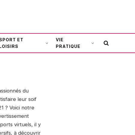
SPORT ET
VIE
LOISIRS
PRATIQUE
assionnés du
sfaire leur soif
1 ? Voici notre
vertissement
rts virtuels, il y
sifs, à découvrir