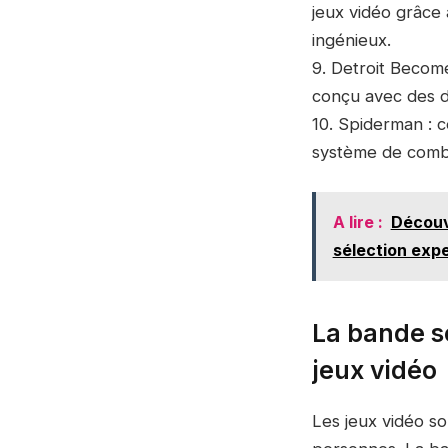
jeux vidéo grâce 
ingénieux.
9. Detroit Becom
conçu avec des d
10. Spiderman : c
système de comba
A lire :
Découvr
sélection expe
La bande s
jeux vidéo
Les jeux vidéo s