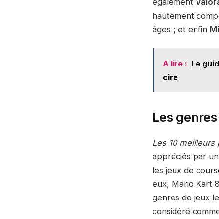
également
Valor
hautement compét
âges ; et enfin
Mi
A lire :
Le guid
cire
Les genres
Les 10 meilleurs
appréciés par une
les jeux de cours
eux, Mario Kart 
genres de jeux le
considéré comme l