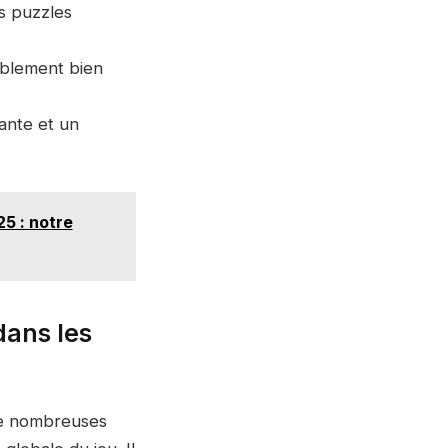
es puzzles
ablement bien
vante et un
25 : notre
dans les
 de nombreuses