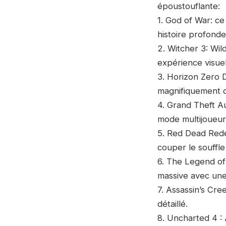
époustouflante:
1. God of War: c
histoire profonde
2. Witcher 3: Wi
expérience visuel
3. Horizon Zero 
magnifiquement c
4. Grand Theft A
mode multijoueur 
5. Red Dead Rede
couper le souffle
6. The Legend of
massive avec une
7. Assassin’s Cr
détaillé.
8. Uncharted 4 : 