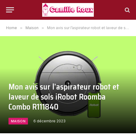
Home
»
Maison
»
Mon avis sur l’aspirateur robot et laveur de sols iRobot Roomba Combo ‎R111840
Mon avis sur l’aspirateur robot et
laveur de sols iRobot Roomba
Combo ‎R111840
6 décembre 2023
MAISON